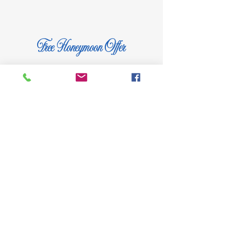
Free Honeymoon Offer
Click here to book & get your Sandals
Resorts Free Honeymoon Offer with
locations in Antigua, Bahamas,
Barbados, Curacao, Grenada, Jamaica
& Saint Lucia.
OFFER VALID FOR
TRAVEL WITHIN 30 DAYS OF YOUR
WEDDING DATE. You can use your wedding
invitation as proof of wedding date.
Golfing Stays